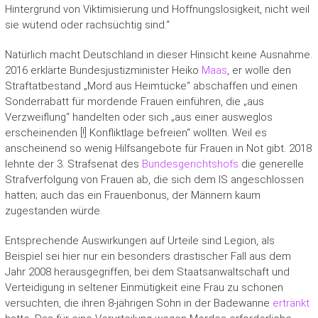
Hintergrund von Viktimisierung und Hoffnungslosigkeit, nicht weil
sie wütend oder rachsüchtig sind.“
Natürlich macht Deutschland in dieser Hinsicht keine Ausnahme.
2016 erklärte Bundesjustizminister Heiko
Maas
, er wolle den
Straftatbestand „Mord aus Heimtücke“ abschaffen und einen
Sonderrabatt für mordende Frauen einführen, die „aus
Verzweiflung“ handelten oder sich „aus einer ausweglos
erscheinenden [!] Konfliktlage befreien“ wollten. Weil es
anscheinend so wenig Hilfsangebote für Frauen in Not gibt. 2018
lehnte der 3. Strafsenat des
Bundesgerichtshofs
die generelle
Strafverfolgung von Frauen ab, die sich dem IS angeschlossen
hatten; auch das ein Frauenbonus, der Männern kaum
zugestanden würde.
Entsprechende Auswirkungen auf Urteile sind Legion, als
Beispiel sei hier nur ein besonders drastischer Fall aus dem
Jahr 2008 herausgegriffen, bei dem Staatsanwaltschaft und
Verteidigung in seltener Einmütigkeit eine Frau zu schonen
versuchten, die ihren 8-jährigen Sohn in der Badewanne
ertränkt