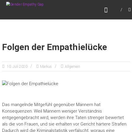
Zum
GENDER EMPATHY GAP
Inhalt
Empathie. Für alle. Auch für Männer.
springen
Folgen der Empathielücke
10. Juli 2020
Markus
Allgemein
Das mangelnde Mitgefühl gegenüber Männern hat
Konsequenzen. Weil Männern weniger Verständnis
entgegengebracht wird, werden ihre Taten strenger bewertet
als die von Frauen, und sie erhalten vor Gericht härtere Strafen.
Dadurch wird die Kriminalstatistik verfälscht, woraus eine