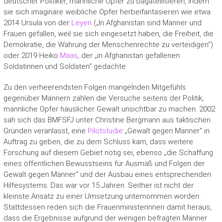
deutscher Politiker, männliche Opfer zu bagatellisieren, indem
sie sich imaginäre weibliche Opfer herbeifantasieren wie etwa
2014 Ursula von der
Leyen
(„In Afghanistan sind Männer und
Frauen gefallen, weil sie sich eingesetzt haben, die Freiheit, die
Demokratie, die Wahrung der Menschenrechte zu verteidigen“)
oder 2019 Heiko
Maas
, der „in Afghanistan gefallenen
Soldatinnen und Soldaten“ gedachte.
Zu den verheerendsten Folgen mangelnden Mitgefühls
gegenüber Männern zählen die Versuche seitens der Politik,
männliche Opfer häuslicher Gewalt unsichtbar zu machen. 2002
sah sich das BMFSFJ unter Christine Bergmann aus taktischen
Gründen veranlasst, eine
Pilotstudie
„Gewalt gegen Männer“ in
Auftrag zu geben, die zu dem Schluss kam, dass weitere
Forschung auf diesem Gebiet nötig sei, ebenso „die Schaffung
eines öffentlichen Bewusstseins für Ausmaß und Folgen der
Gewalt gegen Männer“ und der Ausbau eines entsprechenden
Hilfesystems. Das war vor 15 Jahren. Seither ist nicht der
kleinste Ansatz zu einer Umsetzung unternommen worden.
Stattdessen reden sich die Frauenministerinnen damit heraus,
dass die Ergebnisse aufgrund der wenigen befragten Männer