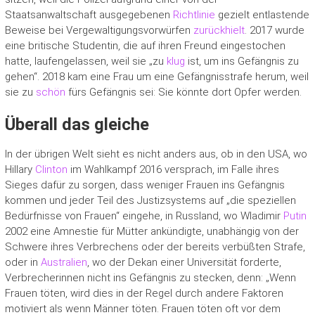
Staatsanwaltschaft ausgegebenen
Richtlinie
gezielt entlastende
Beweise bei Vergewaltigungsvorwürfen
zurückhielt
. 2017 wurde
eine britische Studentin, die auf ihren Freund eingestochen
hatte, laufengelassen, weil sie „zu
klug
ist, um ins Gefängnis zu
gehen“. 2018 kam eine Frau um eine Gefängnisstrafe herum, weil
sie zu
schön
fürs Gefängnis sei: Sie könnte dort Opfer werden.
Überall das gleiche
In der übrigen Welt sieht es nicht anders aus, ob in den USA, wo
Hillary
Clinton
im Wahlkampf 2016 versprach, im Falle ihres
Sieges dafür zu sorgen, dass weniger Frauen ins Gefängnis
kommen und jeder Teil des Justizsystems auf „die speziellen
Bedürfnisse von Frauen“ eingehe, in Russland, wo Wladimir
Putin
2002 eine Amnestie für Mütter ankündigte, unabhängig von der
Schwere ihres Verbrechens oder der bereits verbüßten Strafe,
oder in
Australien
, wo der Dekan einer Universität forderte,
Verbrecherinnen nicht ins Gefängnis zu stecken, denn: „Wenn
Frauen töten, wird dies in der Regel durch andere Faktoren
motiviert als wenn Männer töten. Frauen töten oft vor dem