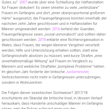
Gutes zu“.
2007
wurde über eine Schließung der Haftanstalten
für Frauen diskutiert: Es seien ohnehin zu viele „verletzbare“
Frauen im Gefängnis und dort „einer überproportional größeren
Härte“ ausgesetzt, die Frauengefängnisse könnten innerhalb der
nächsten zehn Jahre geschlossen und in Haftanstalten für
Männer umgewandelt werden.
2016
befand der
Guardian
,
Frauengefängnisse seien „sozial unmoralisch“ und sollten daher
geschlossen werden.
2018
erklärte eine Richterorganisation in
Wales, dass Frauen, die wegen kleinerer Vergehen verurteilt
werden, Hilfe und Unterstützung erhalten sollten, statt eine
Gefängnisstrafe absitzen zu müssen, weil kurze Strafen „eine
unverhältnismäßige Wirkung“ auf Frauen im Vergleich zu
Männern und weibliche Straftäter „komplexe Probleme“ hätten.
Im gleichen Jahr forderte der britische
Justizminister
,
Verbrecherinnen nicht mehr in Gefängnissen unterzubringen,
sondern in Wohnzentren.
Die Folgen dieser sexistischen Sichtweise? 2017/18
erschütterte ein Skandal die britische Insel, in dessen Verlauf
herauskam, dass Hunderte unschuldiger Männer im Gefängnis
sitzen, weil die Polizei aufgrund einer von der