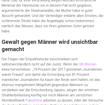
hatte. Das für eine Verurteilung wegen Mordes erforderliche
Merkmal der Heimtücke sei in diesem Fall nicht gegeben,
argumentierte die Staatsanwältin, die Mutter habe in guter
Absicht gehandelt. Und der Verteidiger erklärte allen Ernstes, die
schlimmste Strafe habe die Angeklagte schon bekommen,
nämlich das Wissen, dass sie ihren geliebten Sohn getötet
habe.
Gewalt gegen Männer wird unsichtbar
gemacht
Die Folgen der Empathielücke beschränken sich
selbstverständlich nicht auf die Justiz. Wenn die
UN Women
etwa hervorheben: „19 Prozent der 2017 getöteten Journalisten
waren Frauen“ und damit die Ermordung von 81 Prozent
männlicher Journalisten für kaum der Rede wert halten, ist das
ebenso mangelndem Mitgefühl gegenüber Männern zu
verdanken wie die Entscheidung Japans, wegen der erhöhten
Strahlenbelastung künftig nur noch Männer am zerstörten
Atomkraftwerk
Fukushima
arbeiten zu lassen, oder die Versuche