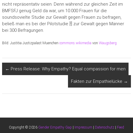
nicht repräsentativ seien. Denn während zur gleichen Zeit im
BMFSFJ genug Geld da war, um 10.000 Frauen für die
soundsovielte Studie zur Gewalt gegen Frauen zu befragen,
beließ man es bei der Pilotstudie [!] zur Gewalt gegen Männer
bei 300 Befragungen.
Bild: Justitia Justizpalast Muenchen
commons.wikimedia
von
Waugsberg
←
Press Release: Why Empathy? Equal compassion for men
Fakten zur Empathielücke
→
Copyright © 2026
Gender Empathy Gap
|
Impressum
|
Datenschutz
|
Feed