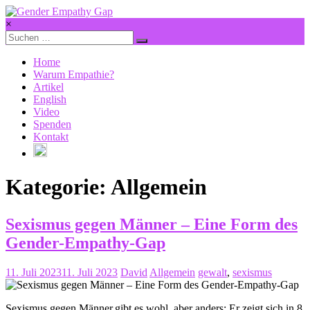
Zum
Inhalt
×
springen
Gender
Empathy
Home
Gap
Warum Empathie?
Artikel
Empathie.
English
Für
Video
alle.
Spenden
Auch
Kontakt
für
Männer.
Kategorie: Allgemein
Sexismus gegen Männer – Eine Form des
Gender-Empathy-Gap
11. Juli 2023
11. Juli 2023
David
Allgemein
gewalt
,
sexismus
Sexismus gegen Männer.gibt es wohl, aber anders: Er zeigt sich in 8