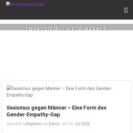
Zum
GENDER EMPATHY GAP
Inhalt
Empathie. Für alle. Auch für Männer.
springen
EMPATHIE AUCH FÜR MÄNNER
Weiterlesen
Sexismus gegen Männer – Eine Form des
Gender-Empathy-Gap
Gepostet in
Allgemein
von
David
- auf
11. Juli 2023