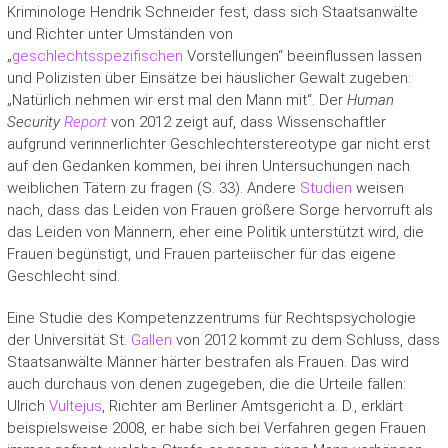
Kriminologe Hendrik Schneider fest, dass sich Staatsanwälte
und Richter unter Umständen von
„
geschlechtsspezifischen
Vorstellungen“ beeinflussen lassen
und Polizisten über Einsätze bei häuslicher Gewalt zugeben:
„Natürlich nehmen wir erst mal den Mann mit“. Der
Human
Security
Report
von 2012 zeigt auf, dass Wissenschaftler
aufgrund verinnerlichter Geschlechterstereotype gar nicht erst
auf den Gedanken kommen, bei ihren Untersuchungen nach
weiblichen Tätern zu fragen (S. 33). Andere
Studien
weisen
nach, dass das Leiden von Frauen größere Sorge hervorruft als
das Leiden von Männern, eher eine Politik unterstützt wird, die
Frauen begünstigt, und Frauen parteiischer für das eigene
Geschlecht sind.
Eine Studie des Kompetenzzentrums für Rechtspsychologie
der Universität St.
Gallen
von 2012 kommt zu dem Schluss, dass
Staatsanwälte Männer härter bestrafen als Frauen. Das wird
auch durchaus von denen zugegeben, die die Urteile fällen:
Ulrich
Vultejus
, Richter am Berliner Amtsgericht a. D., erklärt
beispielsweise 2008, er habe sich bei Verfahren gegen Frauen