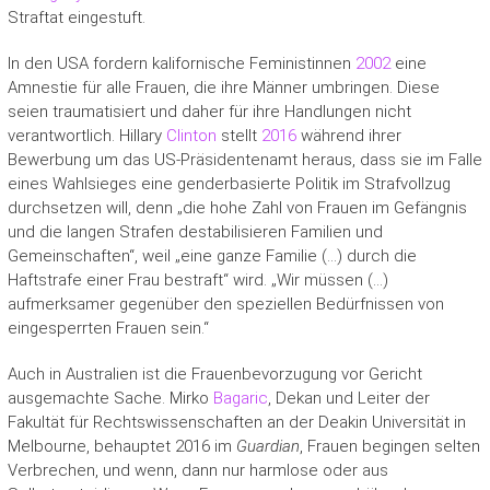
Straftat eingestuft.
In den USA fordern kalifornische Feministinnen
2002
eine
Amnestie für alle Frauen, die ihre Männer umbringen. Diese
seien traumatisiert und daher für ihre Handlungen nicht
verantwortlich. Hillary
Clinton
stellt
2016
während ihrer
Bewerbung um das US-Präsidentenamt heraus, dass sie im Falle
eines Wahlsieges eine genderbasierte Politik im Strafvollzug
durchsetzen will, denn „die hohe Zahl von Frauen im Gefängnis
und die langen Strafen destabilisieren Familien und
Gemeinschaften“, weil „eine ganze Familie (…) durch die
Haftstrafe einer Frau bestraft“ wird. „Wir müssen (…)
aufmerksamer gegenüber den speziellen Bedürfnissen von
eingesperrten Frauen sein.“
Auch in Australien ist die Frauenbevorzugung vor Gericht
ausgemachte Sache. Mirko
Bagaric
, Dekan und Leiter der
Fakultät für Rechtswissenschaften an der Deakin Universität in
Melbourne, behauptet 2016 im
Guardian
, Frauen begingen selten
Verbrechen, und wenn, dann nur harmlose oder aus