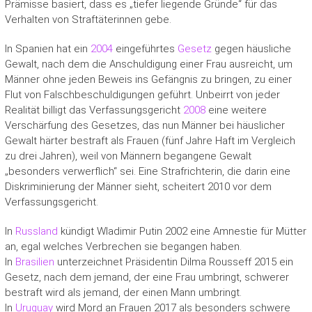
Prämisse basiert, dass es „tiefer liegende Gründe“ für das
Verhalten von Straftäterinnen gebe.
In Spanien hat ein
2004
eingeführtes
Gesetz
gegen häusliche
Gewalt, nach dem die Anschuldigung einer Frau ausreicht, um
Männer ohne jeden Beweis ins Gefängnis zu bringen, zu einer
Flut von Falschbeschuldigungen geführt. Unbeirrt von jeder
Realität billigt das Verfassungsgericht
2008
eine weitere
Verschärfung des Gesetzes, das nun Männer bei häuslicher
Gewalt härter bestraft als Frauen (fünf Jahre Haft im Vergleich
zu drei Jahren), weil von Männern begangene Gewalt
„besonders verwerflich“ sei. Eine Strafrichterin, die darin eine
Diskriminierung der Männer sieht, scheitert 2010 vor dem
Verfassungsgericht.
In
Russland
kündigt Wladimir Putin 2002 eine Amnestie für Mütter
an, egal welches Verbrechen sie begangen haben.
In
Brasilien
unterzeichnet Präsidentin Dilma Rousseff 2015 ein
Gesetz, nach dem jemand, der eine Frau umbringt, schwerer
bestraft wird als jemand, der einen Mann umbringt.
In
Uruguay
wird Mord an Frauen 2017 als besonders schwere