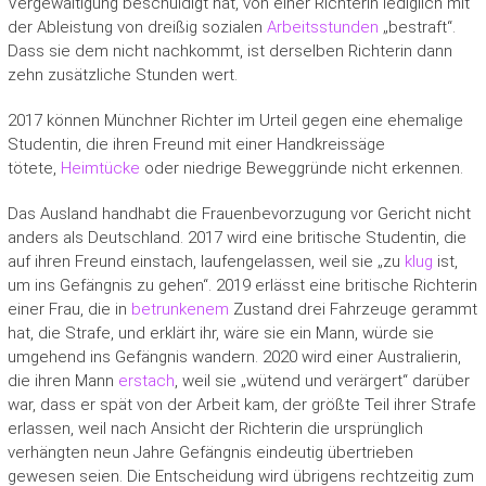
Vergewaltigung beschuldigt hat, von einer Richterin lediglich mit
der Ableistung von dreißig sozialen
Arbeitsstunden
„bestraft“.
Dass sie dem nicht nachkommt, ist derselben Richterin dann
zehn zusätzliche Stunden wert.
2017 können Münchner Richter im Urteil gegen eine ehemalige
Studentin, die ihren Freund mit einer Handkreissäge
tötete,
Heimtücke
oder niedrige Beweggründe nicht erkennen.
Das Ausland handhabt die Frauenbevorzugung vor Gericht nicht
anders als Deutschland. 2017 wird eine britische Studentin, die
auf ihren Freund einstach, laufengelassen, weil sie „zu
klug
ist,
um ins Gefängnis zu gehen“. 2019 erlässt eine britische Richterin
einer Frau, die in
betrunkenem
Zustand drei Fahrzeuge gerammt
hat, die Strafe, und erklärt ihr, wäre sie ein Mann, würde sie
umgehend ins Gefängnis wandern. 2020 wird einer Australierin,
die ihren Mann
erstach
, weil sie „wütend und verärgert“ darüber
war, dass er spät von der Arbeit kam, der größte Teil ihrer Strafe
erlassen, weil nach Ansicht der Richterin die ursprünglich
verhängten neun Jahre Gefängnis eindeutig übertrieben
gewesen seien. Die Entscheidung wird übrigens rechtzeitig zum