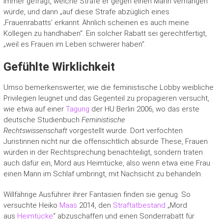
immer gefragt, welche Strafe er gegen einen Mann verhängen
würde, und dann „auf diese Strafe abzüglich eines
‚Frauenrabatts’ erkannt. Ähnlich scheinen es auch meine
Kollegen zu handhaben“. Ein solcher Rabatt sei gerechtfertigt,
„weil es Frauen im Leben schwerer haben“.
Gefühlte Wirklichkeit
Umso bemerkenswerter, wie die feministische Lobby weibliche
Privilegien leugnet und das Gegenteil zu propagieren versucht,
wie etwa auf einer
Tagung
der HU Berlin 2006, wo das erste
deutsche Studienbuch
Feministische
Rechtswissenschaft
vorgestellt wurde. Dort verfochten
Juristinnen nicht nur die offensichtlich absurde These, Frauen
würden in der Rechtsprechung benachteiligt, sondern traten
auch dafür ein, Mord aus Heimtücke, also wenn etwa eine Frau
einen Mann im Schlaf umbringt, mit Nachsicht zu behandeln.
Willfährige Ausführer ihrer Fantasien finden sie genug. So
versuchte Heiko
Maas
2014, den
Straftatbestand
„Mord
aus
Heimtücke
“ abzuschaffen und einen Sonderrabatt für