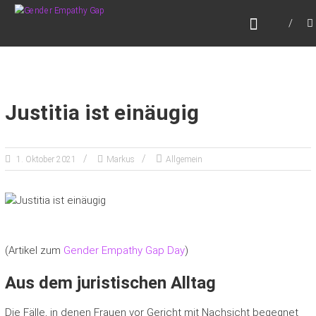
Zum
GENDER EMPATHY GAP
Inhalt
Empathie. Für alle. Auch für Männer.
springen
Justitia ist einäugig
1. Oktober 2021
Markus
Allgemein
(Artikel zum
Gender Empathy Gap Day
)
Aus dem juristischen Alltag
Die Fälle, in denen Frauen vor Gericht mit Nachsicht begegnet