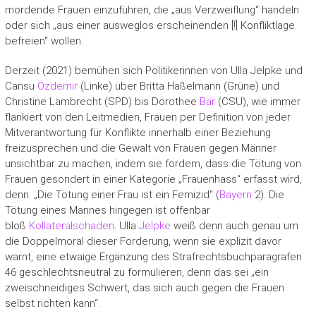
mordende Frauen einzuführen, die „aus Verzweiflung“ handeln
oder sich „aus einer ausweglos erscheinenden [!] Konfliktlage
befreien“ wollen.
Derzeit (2021) bemühen sich Politikerinnen von Ulla Jelpke und
Cansu
Özdemir
(Linke) über Britta Haßelmann (Grüne) und
Christine Lambrecht (SPD) bis Dorothee
Bär
(CSU), wie immer
flankiert von den Leitmedien, Frauen per Definition von jeder
Mitverantwortung für Konflikte innerhalb einer Beziehung
freizusprechen und die Gewalt von Frauen gegen Männer
unsichtbar zu machen, indem sie fordern, dass die Tötung von
Frauen gesondert in einer Kategorie „Frauenhass“ erfasst wird,
denn: „Die Tötung einer Frau ist ein Femizid“ (
Bayern
2). Die
Tötung eines Mannes hingegen ist offenbar
bloß
Kollateralschaden
. Ulla
Jelpke
weiß denn auch genau um
die Doppelmoral dieser Forderung, wenn sie explizit davor
warnt, eine etwaige Ergänzung des Strafrechtsbuchparagrafen
46 geschlechtsneutral zu formulieren, denn das sei „ein
zweischneidiges Schwert, das sich auch gegen die Frauen
selbst richten kann“.