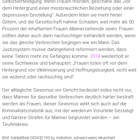
Selbstverteidigung. Wenn Frauen morden, geschähe das „vor
dem Hintergrund einer missbräuchlichen Beziehung oder einer
depressiven Einstellung“. Außerdem litten sie mehr hinter
Gittern, und die Gesellschaft nähme Schaden, weil mehr als 50
Prozent der inhaftierten Frauen Alleinerziehende seien. Frauen
sollten daher auch dann nachsichtiger behandelt werden, wenn
sie das gleiche Verbrechen begingen wie ein Mann. Das
Justizsystem müsse dahingehend reformiert werden, dass
keine Täterin mehr ins Gefängnis komme.
2018
wiederholt er
seine Sichtweise und behauptet: „Frauen töten oft vor dem
Hintergrund von Viktimisierung und Hoffnungslosigkeit, nicht weil
sie wütend oder rachsüchtig sind“.
Der alltägliche Sexismus vor Gericht bedeutet indes nicht nur,
dass Männer für dasselbe Verbrechen deutlich härter bestraft
werden als Frauen, dieser Sexismus wirkt sich auch auf die
Kriminalitätsstatistik aus, mit der wiederum Vorurteile bestätigt
und härtere Strafen für Männer begründet werden – ein
Teufelskreis.
Bild: AdobeStock 285432190 by motortion, schwarz-weiss retuschiert