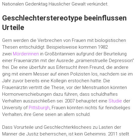
Nationalen Gedenktag Häuslicher Gewalt verkündet.
Geschlechterstereotype beeinflussen
Urteile
Gern werden die Verbrechen von Frauen mit biologistischen
Thesen entschuldigt. Beispielsweise kommen 1982
zwei
Mörderinnen
in Großbritannien aufgrund der Beurteilung
einer Frauenärztin mit der Ausrede „prämenstruelle Depression“
frei. Die eine überfuhr aus Eifersucht ihren Freund, die andere
ging mit einem Messer auf einen Polizisten los, nachdem sie im
Jahr zuvor bereits eine Kollegin erstochen hatte. Die
Frauenärztin vertritt die These, vor der Menstruation könnten
Hormonverschiebungen dazu führen, dass schuldhaftes
Verhalten auszuschließen sei. 2007 behauptet eine
Studie
der
University of
Pittsburgh
, Frauen könnten nichts für feindseliges
Verhalten; ihre Gene seien an allem schuld.
Dass Vorurteile und Geschlechterklischees zu Lasten der
Männer die Justiz beherrschen, ist kein Geheimnis. 2011 stellt